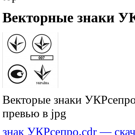
Векторные знаки У
Векторые знаки УКРсепро
превью в jpg
знак УКРсепро.cdr — скач